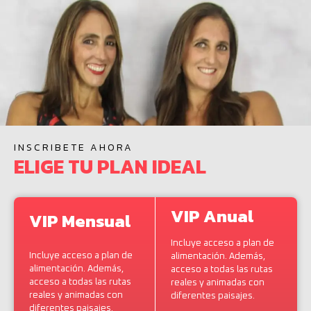
INSCRIBETE AHORA
ELIGE TU PLAN IDEAL
VIP Anual
VIP Mensual
Incluye acceso a plan de
Incluye acceso a plan de
alimentación. Además,
alimentación. Además,
acceso a todas las rutas
acceso a todas las rutas
reales y animadas con
reales y animadas con
diferentes paisajes.
diferentes paisajes.