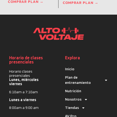
COMPRAR PLAN →
COMPRAR PLAN →
Horario de clases
Explora
presenciales
Inicio
Horario clases
presenciales
Plan de
Lunes, miércoles
entrenamiento
viernes
Nutrición
6:10am a 7:10am
Nosotros
Lunes a viernes
Tiendas
8:00am a 9:00 am
AV Pro