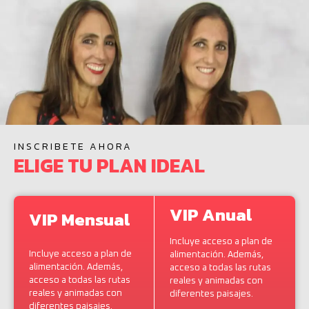
INSCRIBETE AHORA
ELIGE TU PLAN IDEAL
VIP Anual
VIP Mensual
Incluye acceso a plan de
Incluye acceso a plan de
alimentación. Además,
alimentación. Además,
acceso a todas las rutas
acceso a todas las rutas
reales y animadas con
reales y animadas con
diferentes paisajes.
diferentes paisajes.