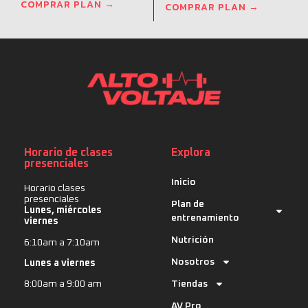
COMPRAR PLAN →
COMPRAR PLAN →
Horario de clases
Explora
presenciales
Inicio
Horario clases
presenciales
Plan de
Lunes, miércoles
entrenamiento
viernes
Nutrición
6:10am a 7:10am
Nosotros
Lunes a viernes
Tiendas
8:00am a 9:00 am
AV Pro