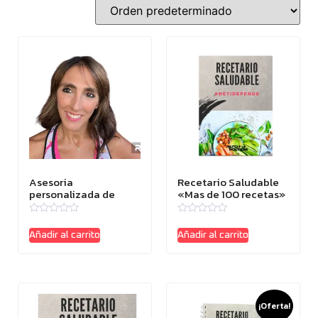
Asesoria
Recetario Saludable
personalizada de
«Mas de 100 recetas»
Nutrición
(Libro Virtual)
Valorado
Valorado
con
con
Añadir al carrito
Añadir al carrito
0
0
de
de
5
5
¡Oferta!