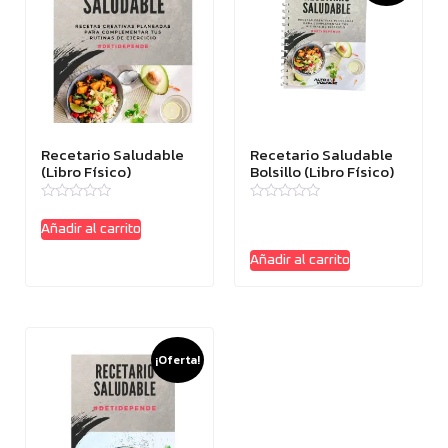
Recetario Saludable
Recetario Saludable
(Libro Físico)
Bolsillo (Libro Físico)
Valorado
Valorado
con
con
Añadir al carrito
0
0
de
de
Añadir al carrito
5
5
¡Oferta!