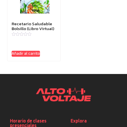
Recetario Saludable
Bolsillo (Libro Virtual)
Valorado
con
0
de
Añadir al carrito
5
Horario de clases
Explora
presenciales