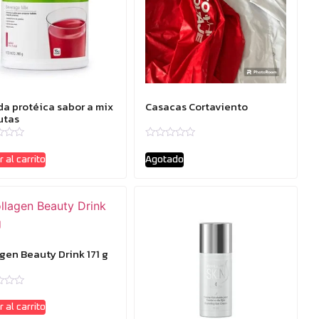
da protéica sabor a mix
Casacas Cortaviento
utas
ado
Valorado
con
 al carrito
Agotado
0
de
5
gen Beauty Drink 171 g
ado
 al carrito