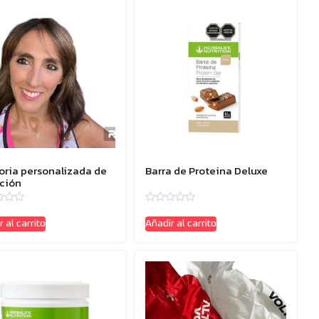
oria personalizada de
Barra de Proteina Deluxe
ición
ado
Valorado
con
 al carrito
Añadir al carrito
0
de
5