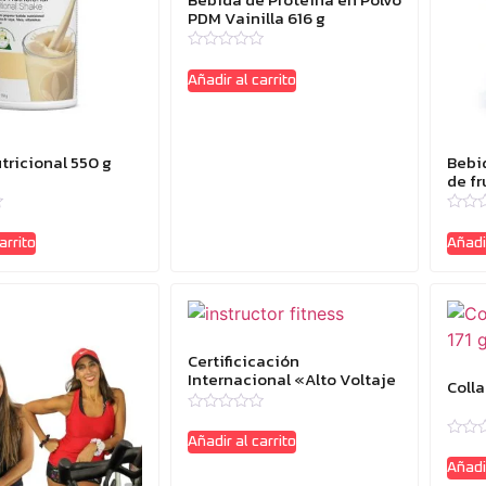
PDM Vainilla 616 g
Valorado
con
Añadir al carrito
0
de
5
tricional 550 g
Bebi
de fr
Valor
con
arrito
Añadir
0
de
5
Certificicación
Internacional «Alto Voltaje
Colla
Innovation Instructor»
Valorado
con
Añadir al carrito
Valor
0
con
de
Añadir
0
5