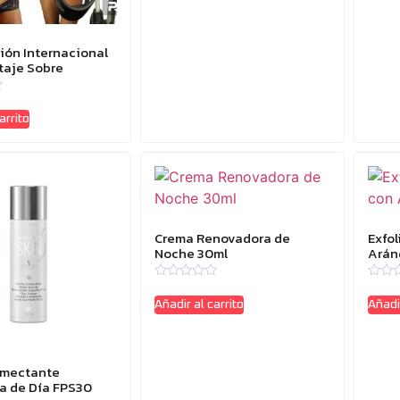
de
5
ción Internacional
taje Sobre
arrito
Crema Renovadora de
Exfo
Noche 30ml
Arán
Valorado
Valor
con
con
Añadir al carrito
Añadir
0
0
de
de
5
5
mectante
a de Día FPS30