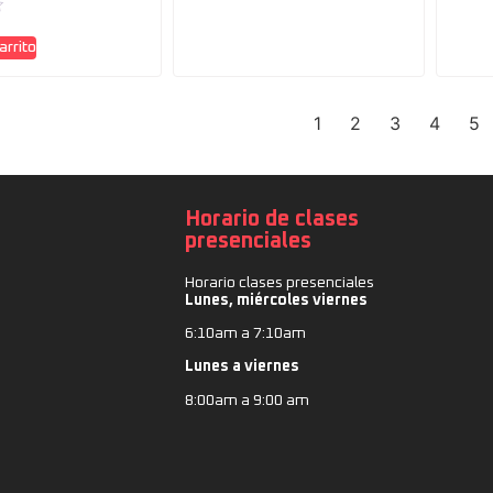
arrito
1
2
3
4
5
Horario de clases
presenciales
Horario clases presenciales
Lunes, miércoles viernes
6:10am a 7:10am
Lunes a viernes
8:00am a 9:00 am