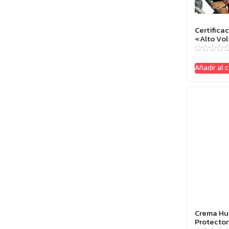
Certifica
«Alto Vol
Ruedas»
Valorado
con
Añadir al c
0
de
5
Crema Hu
Protector