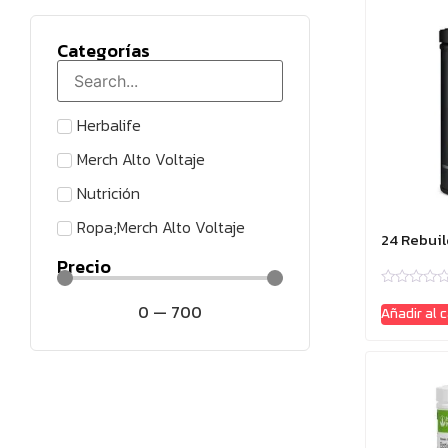
Categorías
Herbalife
Merch Alto Voltaje
Nutrición
Ropa;Merch Alto Voltaje
24 Rebuil
Precio
Valorado
0
—
700
con
Añadir al c
0
de
5