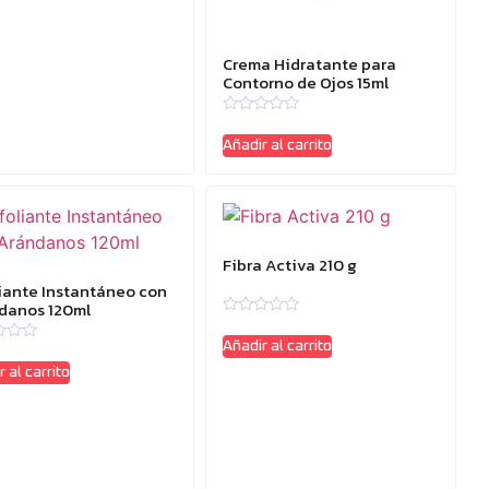
Crema Hidratante para
Contorno de Ojos 15ml
Valorado
con
Añadir al carrito
0
de
5
Fibra Activa 210 g
liante Instantáneo con
danos 120ml
Valorado
con
Añadir al carrito
ado
0
de
 al carrito
5