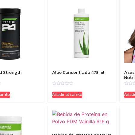
d Strength
Aloe Concentrado 473 ml
Ases
Nutr
Valorado
Valor
con
con
arrito
Añadir al carrito
Añadir
0
0
de
de
5
5
Bebida de Proteína en Polvo