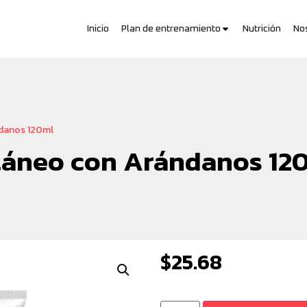
Inicio
Plan de entrenamiento
Nutrición
No
ndanos 120ml
ntáneo con Arándanos 12
$
25.68