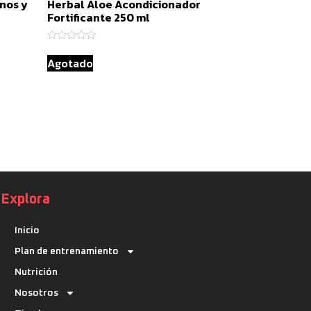
nos y
Herbal Aloe Acondicionador
Fortificante 250 ml
Valorado
con
Agotado
0
de
5
Explora
Inicio
Plan de entrenamiento
Nutrición
Nosotros