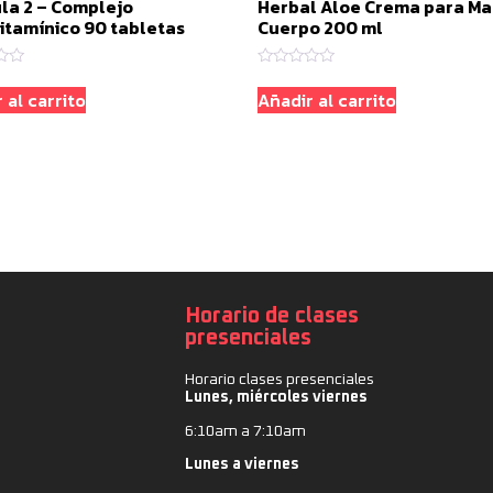
la 2 – Complejo
Herbal Aloe Crema para Ma
itamínico 90 tabletas
Cuerpo 200 ml
o
Valorado
con
 al carrito
Añadir al carrito
0
de
5
Horario de clases
presenciales
Horario clases presenciales
Lunes, miércoles viernes
6:10am a 7:10am
Lunes a viernes