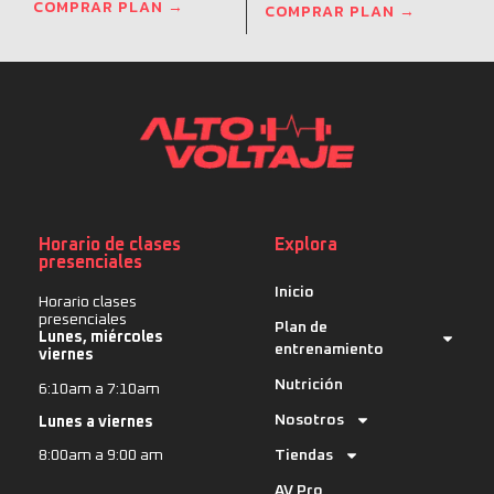
COMPRAR PLAN →
COMPRAR PLAN →
Horario de clases
Explora
presenciales
Inicio
Horario clases
presenciales
Plan de
Lunes, miércoles
entrenamiento
viernes
Nutrición
6:10am a 7:10am
Nosotros
Lunes a viernes
Tiendas
8:00am a 9:00 am
AV Pro