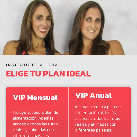
INSCRIBETE AHORA
ELIGE TU PLAN IDEAL
VIP Anual
VIP Mensual
Incluye acceso a plan de
Incluye acceso a plan de
alimentación. Además,
alimentación. Además,
acceso a todas las rutas
acceso a todas las rutas
reales y animadas con
reales y animadas con
diferentes paisajes.
diferentes paisajes.