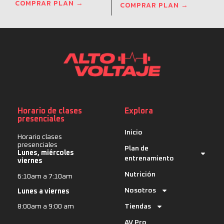
COMPRAR PLAN →
COMPRAR PLAN →
Horario de clases
Explora
presenciales
Inicio
Horario clases
presenciales
Plan de
Lunes, miércoles
entrenamiento
viernes
Nutrición
6:10am a 7:10am
Nosotros
Lunes a viernes
Tiendas
8:00am a 9:00 am
AV Pro