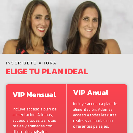
INSCRIBETE AHORA
ELIGE TU PLAN IDEAL
VIP Anual
VIP Mensual
Incluye acceso a plan de
Incluye acceso a plan de
alimentación. Además,
alimentación. Además,
acceso a todas las rutas
acceso a todas las rutas
reales y animadas con
reales y animadas con
diferentes paisajes.
diferentes paisajes.