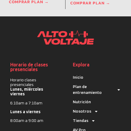
COMPRAR PLAN →
COMPRAR PLAN →
Horario de clases
Explora
presenciales
Inicio
Horario clases
presenciales
Plan de
Lunes, miércoles
entrenamiento
viernes
Nutrición
6:10am a 7:10am
Nosotros
Lunes a viernes
Tiendas
8:00am a 9:00 am
AV Pro