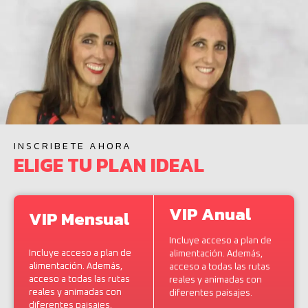
INSCRIBETE AHORA
ELIGE TU PLAN IDEAL
VIP Anual
VIP Mensual
Incluye acceso a plan de
Incluye acceso a plan de
alimentación. Además,
alimentación. Además,
acceso a todas las rutas
acceso a todas las rutas
reales y animadas con
reales y animadas con
diferentes paisajes.
diferentes paisajes.