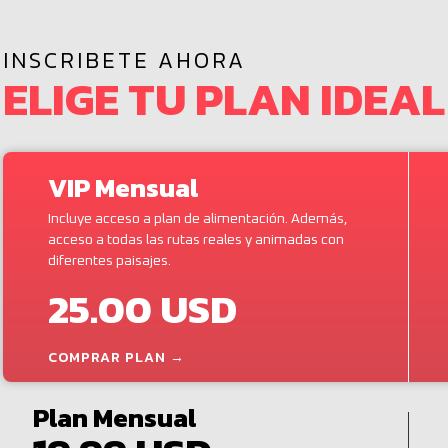
INSCRIBETE AHORA
ELIGE TU PLAN IDEAL
VIP Mensual
Incluye acceso a plan de alimentación. Además,
acceso a todas las rutas reales y animadas con
diferentes paisajes.
25.00 USD
COMPRAR PLAN →
Plan Mensual