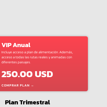
VIP Anual
Incluye acceso a plan de alimentación. Además,
acceso a todas las rutas reales y animadas con
diferentes paisajes.
250.00 USD
COMPRAR PLAN →
Plan Trimestral