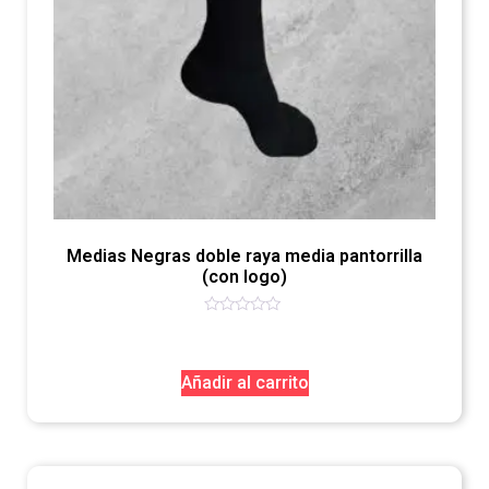
Medias Negras doble raya media pantorrilla
(con logo)
Valorado
con
0
de
Añadir al carrito
5