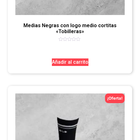
Medias Negras con logo medio cortitas
«Tobilleras»
Valorado
con
0
de
Añadir al carrito
5
¡Oferta!