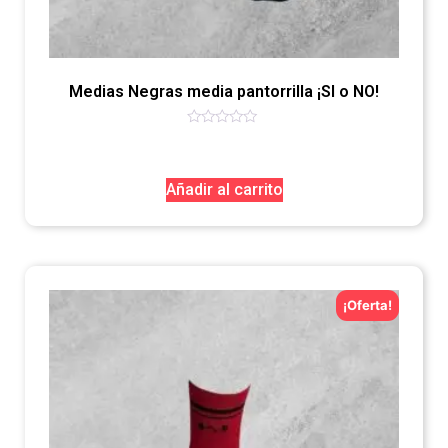
Medias Negras media pantorrilla ¡SI o NO!
Valorado
con
0
de
Añadir al carrito
5
¡Oferta!