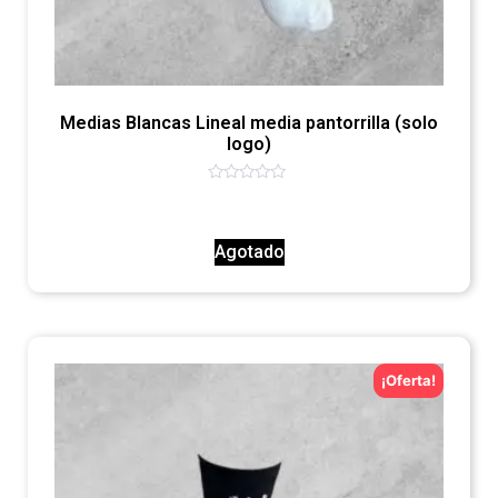
Medias Blancas Lineal media pantorrilla (solo
logo)
Valorado
con
0
de
Agotado
5
¡Oferta!