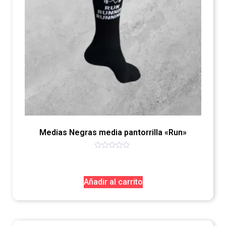
Medias Negras media pantorrilla «Run»
Valorado
con
0
de
Añadir al carrito
5