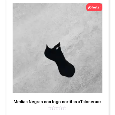
¡Oferta!
Medias Negras con logo cortitas «Taloneras»
Valorado