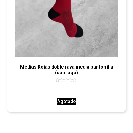
Medias Rojas doble raya media pantorrilla
(con logo)
Valorado
con
0
de
Agotado
5