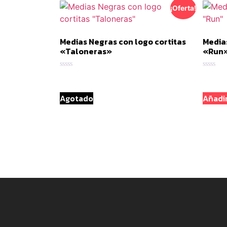
¡Oferta!
Medias Negras con logo cortitas
Media
«Taloneras»
«Run
Valorado
Valorad
con
con
0
0
de
de
Agotado
Añadir
5
5