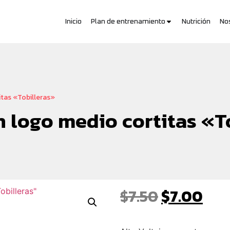
Inicio
Plan de entrenamiento
Nutrición
No
tas «Tobilleras»
 logo medio cortitas «T
$
7.50
$
7.00