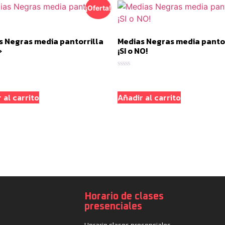
¡Oferta!
s Negras media pantorrilla
Medias Negras media pantor
»
¡SI o NO!
o
Valorado
con
0
de
 al carrito
Añadir al carrito
5
Horario de clases
presenciales