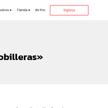
sotros
Tienda
AV Pro
Ingresa
obilleras»