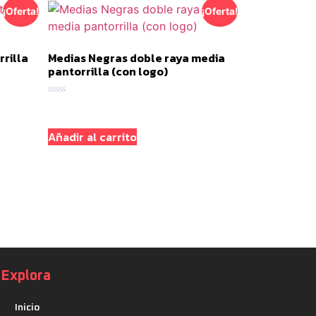
¡Oferta!
¡Oferta!
rilla
Medias Negras doble raya media
pantorrilla (con logo)
Valorado
con
0
de
Añadir al carrito
5
Explora
Inicio