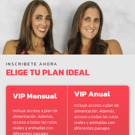
INSCRIBETE AHORA
ELIGE TU PLAN IDEAL
VIP Anual
VIP Mensual
Incluye acceso a plan de
Incluye acceso a plan de
alimentación. Además,
alimentación. Además,
acceso a todas las rutas
acceso a todas las rutas
reales y animadas con
reales y animadas con
diferentes paisajes.
diferentes paisajes.