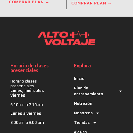
COMPRAR PLAN →
COMPRAR PLAN →
Horario de clases
Explora
presenciales
Inicio
Horario clases
presenciales
Plan de
Lunes, miércoles
entrenamiento
viernes
Nutrición
6:10am a 7:10am
Nosotros
Lunes a viernes
Tiendas
8:00am a 9:00 am
AV Pro