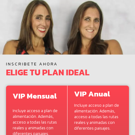
INSCRIBETE AHORA
ELIGE TU PLAN IDEAL
VIP Anual
VIP Mensual
Incluye acceso a plan de
Incluye acceso a plan de
alimentación. Además,
alimentación. Además,
acceso a todas las rutas
acceso a todas las rutas
reales y animadas con
reales y animadas con
diferentes paisajes.
diferentes paisajes.