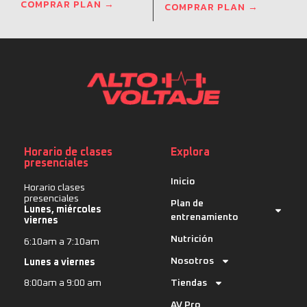
COMPRAR PLAN →
COMPRAR PLAN →
Horario de clases
Explora
presenciales
Inicio
Horario clases
presenciales
Plan de
Lunes, miércoles
entrenamiento
viernes
Nutrición
6:10am a 7:10am
Nosotros
Lunes a viernes
Tiendas
8:00am a 9:00 am
AV Pro