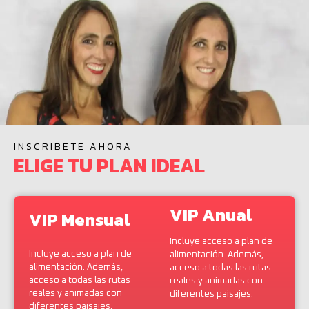
INSCRIBETE AHORA
ELIGE TU PLAN IDEAL
VIP Anual
VIP Mensual
Incluye acceso a plan de
Incluye acceso a plan de
alimentación. Además,
alimentación. Además,
acceso a todas las rutas
acceso a todas las rutas
reales y animadas con
reales y animadas con
diferentes paisajes.
diferentes paisajes.