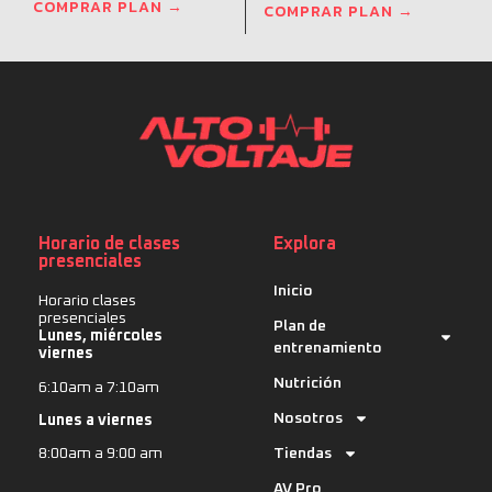
COMPRAR PLAN →
COMPRAR PLAN →
Horario de clases
Explora
presenciales
Inicio
Horario clases
presenciales
Plan de
Lunes, miércoles
entrenamiento
viernes
Nutrición
6:10am a 7:10am
Nosotros
Lunes a viernes
Tiendas
8:00am a 9:00 am
AV Pro