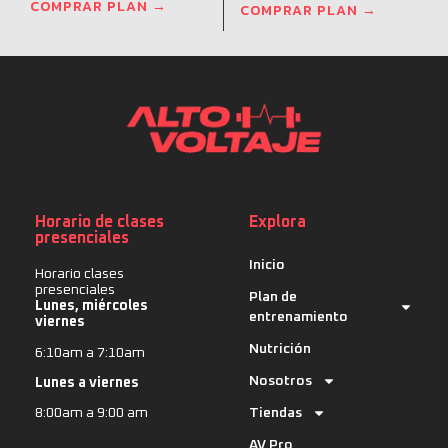
COMPRAR PLAN →
COMPRAR PLAN →
Horario de clases
Explora
presenciales
Inicio
Horario clases
presenciales
Plan de
Lunes, miércoles
entrenamiento
viernes
Nutrición
6:10am a 7:10am
Nosotros
Lunes a viernes
Tiendas
8:00am a 9:00 am
AV Pro