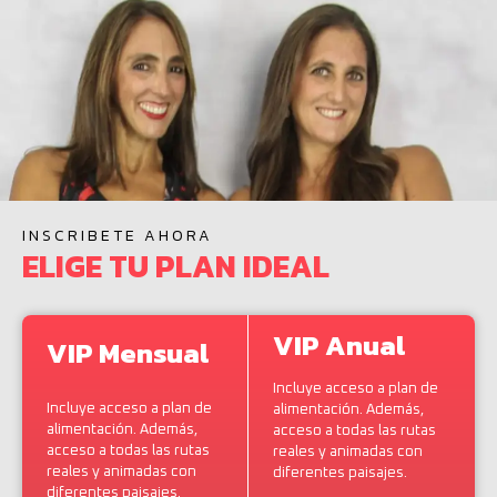
INSCRIBETE AHORA
ELIGE TU PLAN IDEAL
VIP Anual
VIP Mensual
Incluye acceso a plan de
Incluye acceso a plan de
alimentación. Además,
alimentación. Además,
acceso a todas las rutas
acceso a todas las rutas
reales y animadas con
reales y animadas con
diferentes paisajes.
diferentes paisajes.