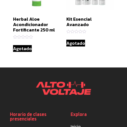
Herbal Aloe
Kit Esencial
Acondicionador
Avanzado
Fortificante 250 ml
Valorado
con
Agotado
Valorado
0
con
Agotado
de
0
5
de
5
Horario de clases
Explora
presenciales
Inicio