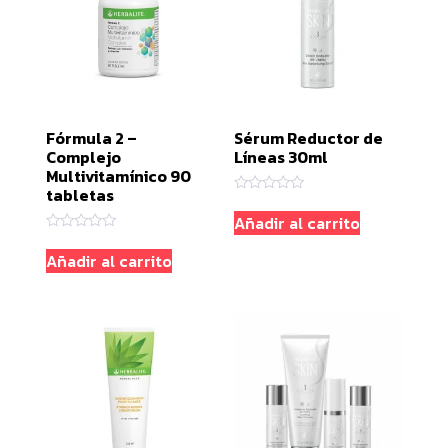
Fórmula 2 –
Sérum Reductor de
Complejo
Líneas 30ml
Multivitamínico 90
tabletas
Valorado
con
Añadir al carrito
0
Valorado
de
con
5
Añadir al carrito
0
de
5