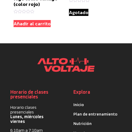
(color rojo)
Valorado
con
Agotado
0
Valorado
de
con
5
Añadir al carrito
0
de
5
Horario de clases
Explora
presenciales
Inicio
Horario clases
presenciales
Plan de entrenamiento
Lunes, miércoles
viernes
Nutrición
6:10am a 7:10am