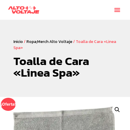
Plan de
Inicio
/
Ropa;Merch Alto Voltaje
/ Toalla de Cara «Linea
Spa»
Toalla de Cara
«Linea Spa»
¡Oferta!