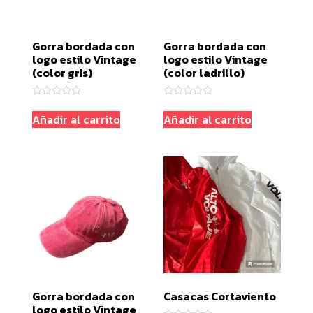
Gorra bordada con
Gorra bordada con
logo estilo Vintage
logo estilo Vintage
(color gris)
(color ladrillo)
Valorado
Valorado
con
con
Añadir al carrito
Añadir al carrito
0
0
de
de
5
5
Gorra bordada con
Casacas Cortaviento
logo estilo Vintage