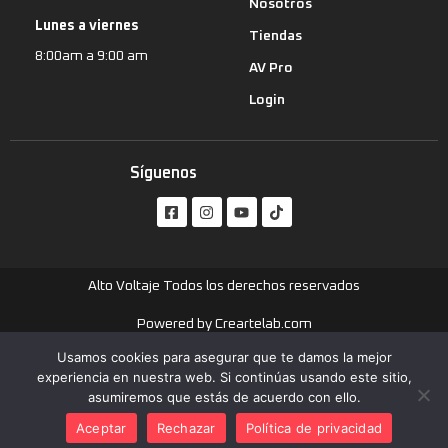
Nosotros
Lunes a viernes
Tiendas
8:00am a 9:00 am
AV Pro
Login
Síguenos
Alto Voltaje Todos los derechos reservados
Powered by Creartelab.com
Usamos cookies para asegurar que te damos la mejor
Aviso legal
experiencia en nuestra web. Si continúas usando este sitio,
asumiremos que estás de acuerdo con ello.
Política de Privacidad
Aceptar
Rechazar
Política de privacidad
Política de Cookies