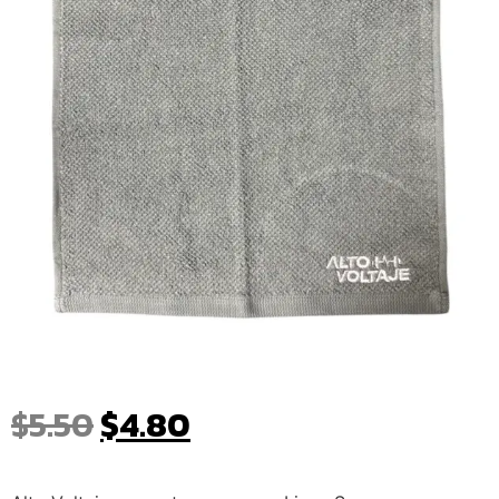
$
5.50
$
4.80